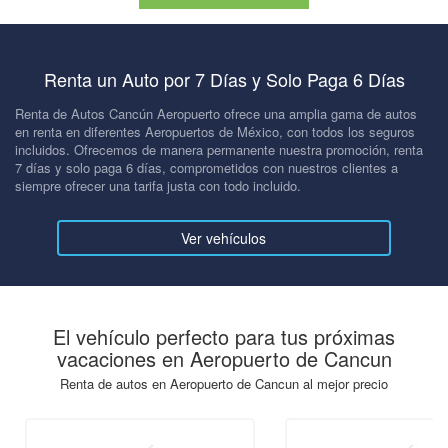
Renta un Auto por 7 Días y Solo Paga 6 Días
Renta de Autos Cancún Aeropuerto ofrece una amplia gama de autos
en renta en diferentes Aeropuertos de México, con todos los seguros
incluidos. Ofrecemos de manera permanente nuestra promoción, renta
7 días y solo paga 6 días, comprometidos con nuestros clientes a
siempre ofrecer una tarifa justa con todo incluido.
Ver vehículos
El vehículo perfecto para tus próximas
vacaciones en Aeropuerto de Cancun
Renta de autos en Aeropuerto de Cancun al mejor precio